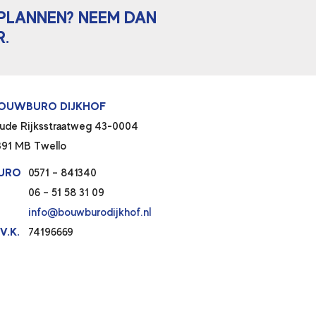
NPLANNEN? NEEM DAN
.
OUWBURO DIJKHOF
ude Rijksstraatweg 43-0004
391 MB Twello
URO
0571 – 841340
06 – 51 58 31 09
info@bouwburodijkhof.nl
V.K.
74196669