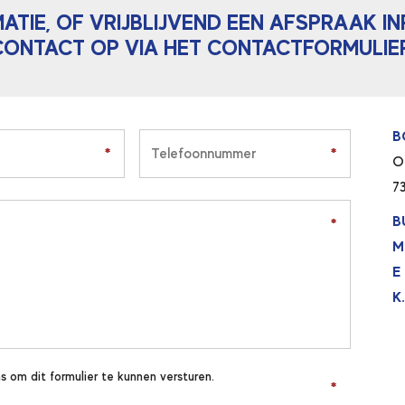
MATIE, OF VRIJBLIJVEND EEN AFSPRAAK I
CONTACT OP VIA HET CONTACTFORMULIER
B
*
*
*
*
O
7
B
*
*
M
E
K.
s om dit formulier te kunnen versturen.
*
*