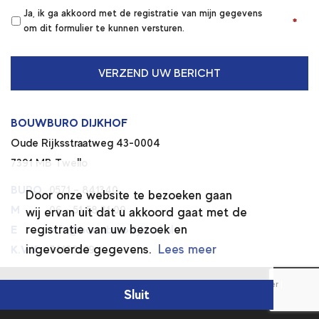
Ja, ik ga akkoord met de registratie van mijn gegevens
*
*
om dit formulier te kunnen versturen.
BOUWBURO DIJKHOF
Oude Rijksstraatweg 43-0004
7391 MB Twello
BURO
0571 – 841340
Door onze website te bezoeken gaan
M
06 – 51 58 31 09
wij ervan uit dat u akkoord gaat met de
registratie van uw bezoek en
E
info@bouwburodijkhof.nl
ingevoerde gegevens.
Lees meer
K.V.K.
74196669
© 2026 BOUWBURO DIJKHOF
|
Algemene voorwaarden
|
Disclaimer
|
Sluit
Privacy verklaring
|
Ontwerp :
Met Timm
| Realisatie
Sieronline