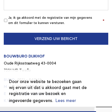
Ja, ik ga akkoord met de registratie van mijn gegevens
*
*
om dit formulier te kunnen versturen.
BOUWBURO DIJKHOF
Oude Rijksstraatweg 43-0004
7391 MB Twello
BURO
0571 – 841340
Door onze website te bezoeken gaan
M
06 – 51 58 31 09
wij ervan uit dat u akkoord gaat met de
registratie van uw bezoek en
E
info@bouwburodijkhof.nl
ingevoerde gegevens.
Lees meer
K.V.K.
74196669