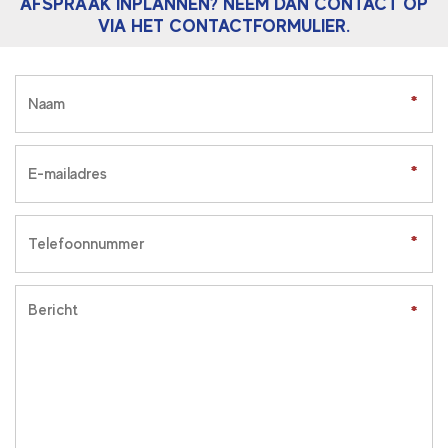
AFSPRAAK INPLANNEN? NEEM DAN CONTACT OP
VIA HET CONTACTFORMULIER.
*
*
*
*
*
*
*
*