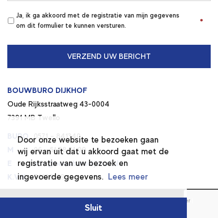
Ja, ik ga akkoord met de registratie van mijn gegevens
*
*
om dit formulier te kunnen versturen.
BOUWBURO DIJKHOF
Oude Rijksstraatweg 43-0004
7391 MB Twello
BURO
0571 – 841340
Door onze website te bezoeken gaan
M
06 – 51 58 31 09
wij ervan uit dat u akkoord gaat met de
registratie van uw bezoek en
E
info@bouwburodijkhof.nl
ingevoerde gegevens.
Lees meer
K.V.K.
74196669
© 2026 BOUWBURO DIJKHOF
|
Algemene voorwaarden
|
Disclaimer
|
Sluit
Privacy verklaring
|
Ontwerp :
Met Timm
| Realisatie
Sieronline