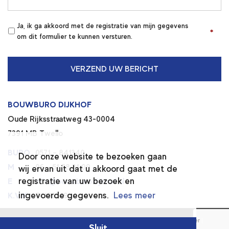
Ja, ik ga akkoord met de registratie van mijn gegevens
*
*
om dit formulier te kunnen versturen.
BOUWBURO DIJKHOF
Oude Rijksstraatweg 43-0004
7391 MB Twello
BURO
0571 – 841340
Door onze website te bezoeken gaan
M
06 – 51 58 31 09
wij ervan uit dat u akkoord gaat met de
registratie van uw bezoek en
E
info@bouwburodijkhof.nl
ingevoerde gegevens.
Lees meer
K.V.K.
74196669
© 2026 BOUWBURO DIJKHOF
|
Algemene voorwaarden
|
Disclaimer
|
Sluit