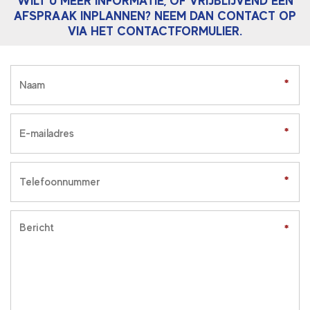
WILT U MEER INFORMATIE, OF VRIJBLIJVEND EEN
AFSPRAAK INPLANNEN? NEEM DAN CONTACT OP
VIA HET CONTACTFORMULIER.
*
*
*
*
*
*
*
*