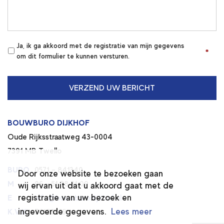
Ja, ik ga akkoord met de registratie van mijn gegevens
*
*
om dit formulier te kunnen versturen.
BOUWBURO DIJKHOF
Oude Rijksstraatweg 43-0004
7391 MB Twello
BURO
0571 – 841340
Door onze website te bezoeken gaan
M
06 – 51 58 31 09
wij ervan uit dat u akkoord gaat met de
registratie van uw bezoek en
E
info@bouwburodijkhof.nl
ingevoerde gegevens.
Lees meer
K.V.K.
74196669