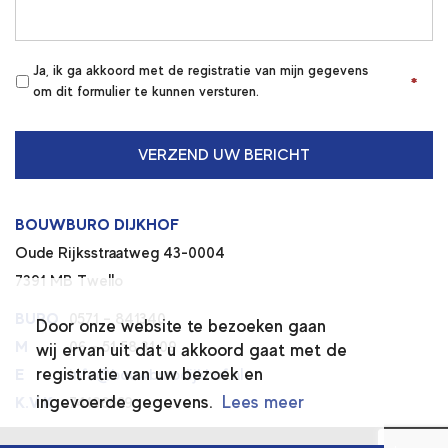
Ja, ik ga akkoord met de registratie van mijn gegevens
*
*
om dit formulier te kunnen versturen.
BOUWBURO DIJKHOF
Oude Rijksstraatweg 43-0004
7391 MB Twello
BURO
0571 – 841340
Door onze website te bezoeken gaan
M
06 – 51 58 31 09
wij ervan uit dat u akkoord gaat met de
registratie van uw bezoek en
E
info@bouwburodijkhof.nl
ingevoerde gegevens.
Lees meer
K.V.K.
74196669