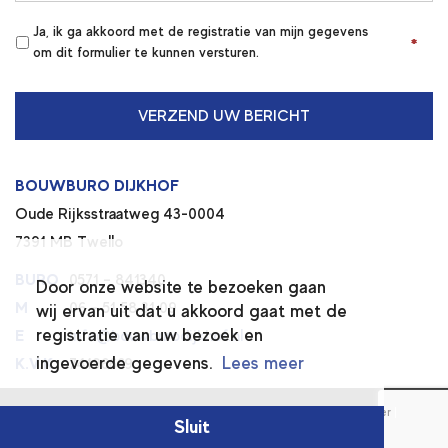
Ja, ik ga akkoord met de registratie van mijn gegevens
*
*
om dit formulier te kunnen versturen.
BOUWBURO DIJKHOF
Oude Rijksstraatweg 43-0004
7391 MB Twello
BURO
0571 – 841340
Door onze website te bezoeken gaan
M
06 – 51 58 31 09
wij ervan uit dat u akkoord gaat met de
registratie van uw bezoek en
E
info@bouwburodijkhof.nl
ingevoerde gegevens.
Lees meer
K.V.K.
74196669
© 2026 BOUWBURO DIJKHOF
|
Algemene voorwaarden
|
Disclaimer
|
Sluit
Privacy verklaring
|
Ontwerp :
Met Timm
| Realisatie
Sieronline