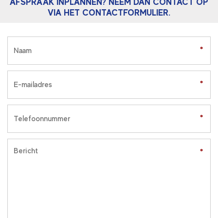
AFSPRAAK INPLANNEN? NEEM DAN CONTACT OP
VIA HET CONTACTFORMULIER.
*
*
*
*
*
*
*
*