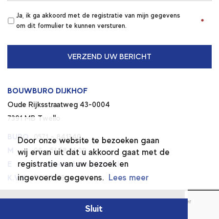
Ja, ik ga akkoord met de registratie van mijn gegevens
*
*
om dit formulier te kunnen versturen.
BOUWBURO DIJKHOF
Oude Rijksstraatweg 43-0004
7391 MB Twello
BURO
0571 – 841340
Door onze website te bezoeken gaan
M
06 – 51 58 31 09
wij ervan uit dat u akkoord gaat met de
registratie van uw bezoek en
E
info@bouwburodijkhof.nl
ingevoerde gegevens.
Lees meer
K.V.K.
74196669
© 2026 BOUWBURO DIJKHOF
|
Algemene voorwaarden
|
Disclaimer
|
Sluit
Privacy verklaring
|
Ontwerp :
Met Timm
| Realisatie
Sieronline