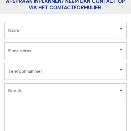
AFSPRAAK INPLANNEN? NEEM DAN CONTACT OP
VIA HET CONTACTFORMULIER.
*
*
*
*
*
*
*
*