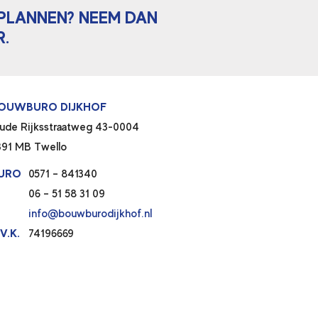
NPLANNEN? NEEM DAN
.
OUWBURO DIJKHOF
ude Rijksstraatweg 43-0004
391 MB Twello
URO
0571 – 841340
06 – 51 58 31 09
info@bouwburodijkhof.nl
V.K.
74196669