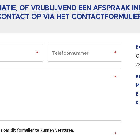
MATIE, OF VRIJBLIJVEND EEN AFSPRAAK I
CONTACT OP VIA HET CONTACTFORMULIER
B
*
*
*
*
O
7
B
*
*
M
E
K.
s om dit formulier te kunnen versturen.
*
*